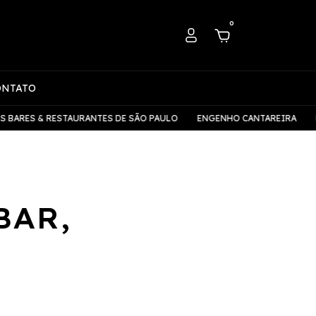
0
ONTATO
 & RESTAURANTES DE SÃO PAULO
ENGENHO CANTAREIRA
LEVE PA
BAR,