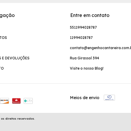
gação
Entre em contato
5511994028787
TOS
11994028787
contato@engenhocantareira.com.
S E DEVOLUÇÕES
Rua Girassol 394
TO
Visite o nosso Blog!
Meios de envio
s direitos reservados.