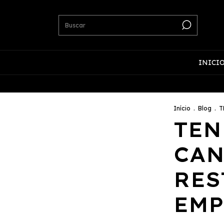
INICI
Início
.
Blog
.
T
TEN
CAN
RES
EM